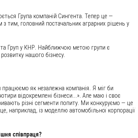
юється Група компаній Сингента. Тепер це —
ом з тим, головний постачальник аграрних рішень у
ента Груп у КНР. Найближчою метою групи є
 розвитку нашого бізнесу.
и працюємо як незалежна компанія. Я міг би
отири відокремлені бізнеси...». Але маю і своє
кривають різні сегменти попиту. Ми конкуруємо — це
є це, наприклад, із моделлю автомобільної корпорації
ішня співпраця?