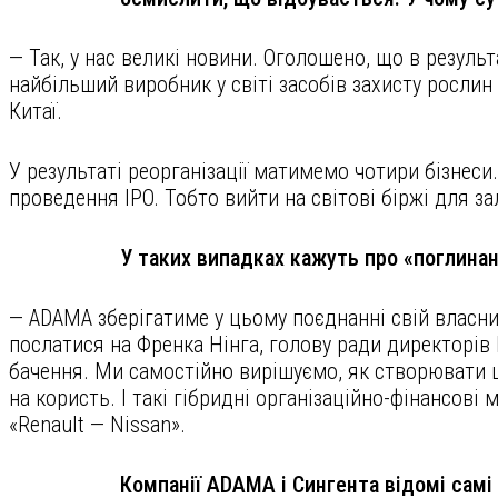
— Так, у нас великі новини. Оголошено, що в резуль
найбільший виробник у світі засобів захисту рослин
Китаї.
У результаті реорганізації матимемо чотири бізнес
проведення IPO. Тобто вийти на світові біржі для з
У таких випадках кажуть про «поглинан
— ADAMA зберігатиме у цьому поєднанні свій власний
послатися на Френка Нінга, голову ради директорів Г
бачення. Ми самостійно вирішуємо, як створювати ці
на користь. І такі гібридні організаційно-фінансові 
«Renault — Nissan».
Компанії ADAMA і Сингента відомі самі