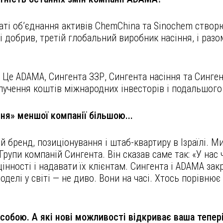
таті об’єднання активів ChemChina та Sinochem створ
 і добрив, третій глобальний виробник насіння, і раз
и. Це ADAMA, Сингента ЗЗР, Сингента насіння та Синг
алучення коштів міжнародних інвесторів і подальшого
ня» меншої компанії більшою...
 бренд, позиціонування і штаб-квартиру в Ізраїлі. М
рупи компаній Сингента. Він сказав саме так: «У нас ч
нності і надавати їх клієнтам. Сингента і ADAMA за
моделі у світі — не диво. Вони на часі. Хтось порівню
 собою. А які нові можливості відкриває ваша тепер