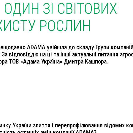
ОДИН ЗІ СВІТОВИХ
АХИСТУ РОСЛИН
Нещодавно ADAMA увійшла до складу Групи компаній 
? За відповіддю на ці та інші актуальні питання аг
ора ТОВ «Aдама Україна» Дмитра Кашпора.
инку України злиття і перепрофілювання відомих ко
тність останніх змін компанії ADAMA?