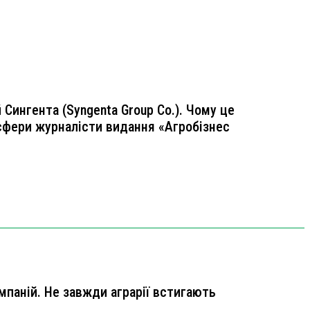
Сингента (Syngenta Group Co.). Чому це
роcфери журналісти видання «Агробізнес
мпаній. Не завжди аграрії встигають